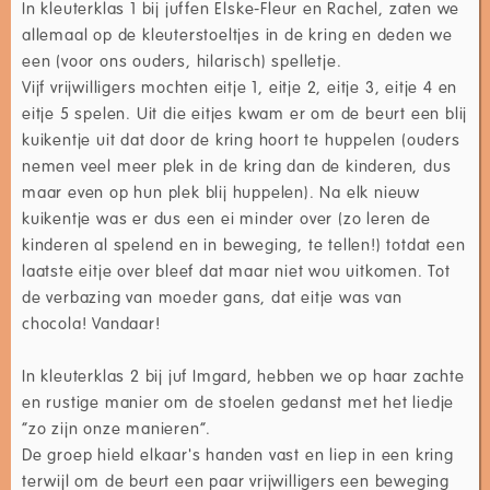
In kleuterklas 1 bij juffen Elske-Fleur en Rachel, zaten we
allemaal op de kleuterstoeltjes in de kring en deden we
een (voor ons ouders, hilarisch) spelletje.
Vijf vrijwilligers mochten eitje 1, eitje 2, eitje 3, eitje 4 en
eitje 5 spelen. Uit die eitjes kwam er om de beurt een blij
kuikentje uit dat door de kring hoort te huppelen (ouders
nemen veel meer plek in de kring dan de kinderen, dus
maar even op hun plek blij huppelen). Na elk nieuw
kuikentje was er dus een ei minder over (zo leren de
kinderen al spelend en in beweging, te tellen!) totdat een
laatste eitje over bleef dat maar niet wou uitkomen. Tot
de verbazing van moeder gans, dat eitje was van
chocola! Vandaar!
In kleuterklas 2 bij juf Imgard, hebben we op haar zachte
en rustige manier om de stoelen gedanst met het liedje
“zo zijn onze manieren”.
De groep hield elkaar's handen vast en liep in een kring
terwijl om de beurt een paar vrijwilligers een beweging