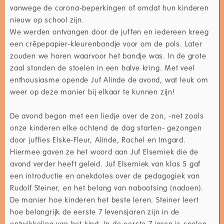
vanwege de corona-beperkingen of omdat hun kinderen
nieuw op school zijn.
We werden ontvangen door de juffen en iedereen kreeg
een crêpepapier-kleurenbandje voor om de pols. Later
zouden we horen waarvoor het bandje was. In de grote
zaal stonden de stoelen in een halve kring. Met veel
enthousiasme opende Juf Alinde de avond, wat leuk om
weer op deze manier bij elkaar te kunnen zijn!
De avond begon met een liedje over de zon, -net zoals
onze kinderen elke ochtend de dag starten- gezongen
door juffies Elske-Fleur, Alinde, Rachel en Imgard.
Hiermee gaven ze het woord aan Juf Elsemiek die de
avond verder heeft geleid. Juf Elsemiek van klas 5 gaf
een introductie en anekdotes over de pedagogiek van
Rudolf Steiner, en het belang van nabootsing (nadoen).
De manier hoe kinderen het beste leren. Steiner leert
hoe belangrijk de eerste 7 levensjaren zijn in de
ontwikkeling van het kind. In de eerste 7 jaren is spelen