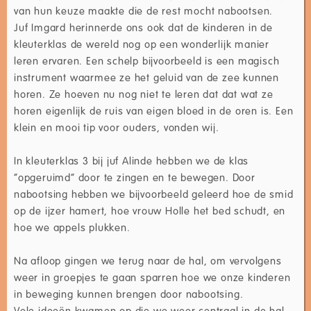
van hun keuze maakte die de rest mocht nabootsen.
Juf Imgard herinnerde ons ook dat de kinderen in de
kleuterklas de wereld nog op een wonderlijk manier
leren ervaren. Een schelp bijvoorbeeld is een magisch
instrument waarmee ze het geluid van de zee kunnen
horen. Ze hoeven nu nog niet te leren dat dat wat ze
horen eigenlijk de ruis van eigen bloed in de oren is. Een
klein en mooi tip voor ouders, vonden wij.
In kleuterklas 3 bij juf Alinde hebben we de klas
“opgeruimd” door te zingen en te bewegen. Door
nabootsing hebben we bijvoorbeeld geleerd hoe de smid
op de ijzer hamert, hoe vrouw Holle het bed schudt, en
hoe we appels plukken.
Na afloop gingen we terug naar de hal, om vervolgens
weer in groepjes te gaan sparren hoe we onze kinderen
in beweging kunnen brengen door nabootsing.
Vele ideeën kwamen op die we weer centraal in de hal