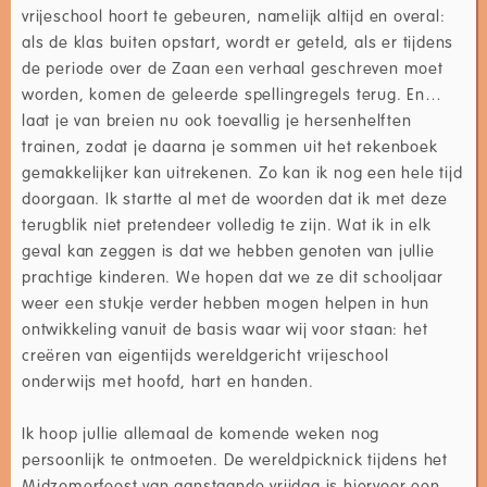
vrijeschool hoort te gebeuren, namelijk altijd en overal:
als de klas buiten opstart, wordt er geteld, als er tijdens
de periode over de Zaan een verhaal geschreven moet
worden, komen de geleerde spellingregels terug. En…
laat je van breien nu ook toevallig je hersenhelften
trainen, zodat je daarna je sommen uit het rekenboek
gemakkelijker kan uitrekenen. Zo kan ik nog een hele tijd
doorgaan. Ik startte al met de woorden dat ik met deze
terugblik niet pretendeer volledig te zijn. Wat ik in elk
geval kan zeggen is dat we hebben genoten van jullie
prachtige kinderen. We hopen dat we ze dit schooljaar
weer een stukje verder hebben mogen helpen in hun
ontwikkeling vanuit de basis waar wij voor staan: het
creëren van eigentijds wereldgericht vrijeschool
onderwijs met hoofd, hart en handen.
Ik hoop jullie allemaal de komende weken nog
persoonlijk te ontmoeten. De wereldpicknick tijdens het
Midzomerfeest van aanstaande vrijdag is hiervoor een