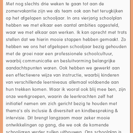
Met nog slechts drie weken te gaan tot aan de
zomervakantie zijn we als team ook aan het terugkijken
op het afgelopen schooljaar. In ons vierjarig schoolplan
hebben we met elkaar een aantal ambities opgesteld,
waar we met elkaar aan werken. Ik kan oprecht met trots
stellen dat we hierin mooie stappen hebben gemaakt. Zo
hebben we ons het afgelopen schooljaar bezig gehouden
met de groei naar een professionele schoolcultuur,
waarbij communicatie en besluitvorming belangrijke
aandachtspunten waren. Ook hebben we gewerkt aan
een effectievere wijze van instructie, waarbij kinderen
van verschillende leerniveaus allemaal voldoende aan
hun trekken komen. Waar ik vooral ook blij mee ben, zijn
onze werkgroepen, waarin de leerkrachten zelf het
initiatief nemen om zich gericht bezig te houden met
thema’s als inclusie & diversiteit en kindbespreking &
intervisie. Dit brengt langzaam maar zeker mooie
ontwikkelingen op gang, die we ook de komende
schooljaren verder zullen uitbouwen. Ons schoolplan is