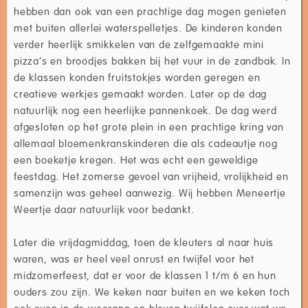
hebben dan ook van een prachtige dag mogen genieten
met buiten allerlei waterspelletjes. De kinderen konden
verder heerlijk smikkelen van de zelfgemaakte mini
pizza’s en broodjes bakken bij het vuur in de zandbak. In
de klassen konden fruitstokjes worden geregen en
creatieve werkjes gemaakt worden. Later op de dag
natuurlijk nog een heerlijke pannenkoek. De dag werd
afgesloten op het grote plein in een prachtige kring van
allemaal bloemenkranskinderen die als cadeautje nog
een boeketje kregen. Het was echt een geweldige
feestdag. Het zomerse gevoel van vrijheid, vrolijkheid en
samenzijn was geheel aanwezig. Wij hebben Meneertje
Weertje daar natuurlijk voor bedankt.
Later die vrijdagmiddag, toen de kleuters al naar huis
waren, was er heel veel onrust en twijfel voor het
midzomerfeest, dat er voor de klassen 1 t/m 6 en hun
ouders zou zijn. We keken naar buiten en we keken toch
ook even in de weerapp en bleven twijfelen over wat we