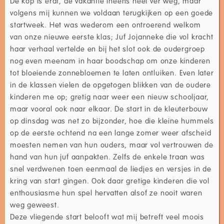
De kop is eraf, de vakantie ineens heel ver weg, maar
volgens mij kunnen we voldaan terugkijken op een goede
startweek. Het was wederom een ontroerend welkom
van onze nieuwe eerste klas; Juf Jojanneke die vol kracht
haar verhaal vertelde en bij het slot ook de oudergroep
nog even meenam in haar boodschap om onze kinderen
tot bloeiende zonnebloemen te laten ontluiken. Even later
in de klassen vielen de opgetogen blikken van de oudere
kinderen me op; gretig naar weer een nieuw schooljaar,
maar vooral ook naar elkaar. De start in de kleuterbouw
op dinsdag was net zo bijzonder, hoe die kleine hummels
op de eerste ochtend na een lange zomer weer afscheid
moesten nemen van hun ouders, maar vol vertrouwen de
hand van hun juf aanpakten. Zelfs de enkele traan was
snel verdwenen toen eenmaal de liedjes en versjes in de
kring van start gingen. Ook daar gretige kinderen die vol
enthousiasme hun spel hervatten alsof ze nooit waren
weg geweest.
Deze vliegende start belooft wat mij betreft veel moois