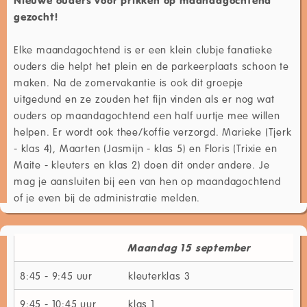
gezocht!
Elke maandagochtend is er een klein clubje fanatieke
ouders die helpt het plein en de parkeerplaats schoon te
maken. Na de zomervakantie is ook dit groepje
uitgedund en ze zouden het fijn vinden als er nog wat
ouders op maandagochtend een half uurtje mee willen
helpen. Er wordt ook thee/koffie verzorgd. Marieke (Tjerk
- klas 4), Maarten (Jasmijn - klas 5) en Floris (Trixie en
Maite - kleuters en klas 2) doen dit onder andere. Je
mag je aansluiten bij een van hen op maandagochtend
of je even bij de administratie melden.
Maandag 15 september
Do
8:45 - 9:45 uur
kleuterklas 3
kl
9:45 - 10:45 uur
klas 1
kl