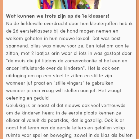
Wat kunnen we trots zijn op de 1e klassers!
Na de liefdevolle overdracht door hun kleuterjuffen heb ik
de 26 eersteklassers bij de hand mogen nemen en
welkom geheten in hun nieuwe lokaal. Dat was best
spannend, alles was nieuw voor ze. Een tafel om aan te
zitten, met 2 laatjes erin waar al iets in was gestopt door
"de muis die juf tijdens de zomervakantie al het een en
ander influisterde over de kinderen". Het is ook een
uitdaging om op een stoel te zitten en stil te zijn
wanneer juf praat en "stille vingers" te gebruiken
wanneer je een vraag wilt stellen aan juf. Het vraagt
oefening en geduld.
Gelukkig is er naast al dat nieuws ook veel vertrouwds
om de kinderen heen: in de eerste plaats kennen ze
elkaar al vanuit de poortklas, dat is gezellig. Ook is er
naast het leren van de eerste letters en getallen volop
ruimte voor spel en beweging, zowel in de klas als buiten