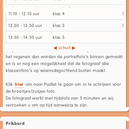
11:10 - 12:10 uur
klas 4
12:30 - 13:30 uur
klas 3
kla
13:30 - 14:30 uur
klas 5
Bij goed weer worden alle foto's buiten gemaakt. Mocht
het regenen dan worden de portretfoto's binnen gemaakt
en is er nog een mogelijkheid dat de fotograaf alle
klassenfoto's op woensdagochtend buiten maakt.
Klik
hier
om naar Padlet te gaan om in te schrijven voor
de broertjes/zusjes-foto.
De fotograaf werkt met tijdslots van 5 minuten en wij
verzoeken u om op tijd aanwezig te zijn.
Prikbord