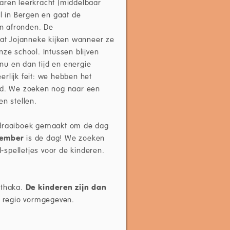
aren leerkracht (middelbaar
ol in Bergen en gaat de
n afronden. De
at Jojanneke kijken wanneer ze
nze school. Intussen blijven
nu en dan tijd en energie
rlijk feit: we hebben het
had. We zoeken nog naar een
n stellen.
i draaiboek gemaakt om de dag
tember
is de dag! We zoeken
spelletjes voor de kinderen.
Ithaka.
De kinderen zijn dan
e regio vormgegeven.