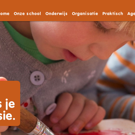
Home
Onze school
Onderwijs
Organisatie
Praktisch
Ag
e
 je
ie.