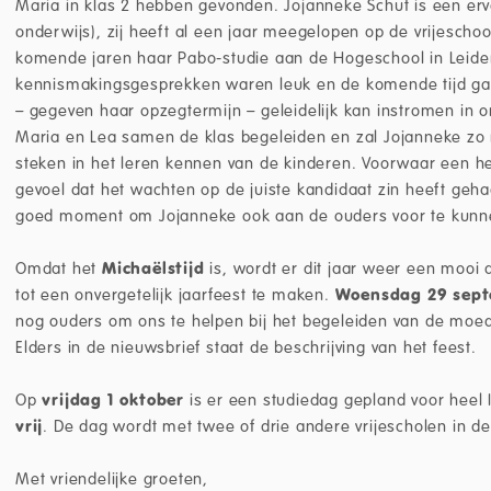
Maria in klas 2 hebben gevonden. Jojanneke Schut is een erv
onderwijs), zij heeft al een jaar meegelopen op de vrijescho
komende jaren haar Pabo-studie aan de Hogeschool in Leide
kennismakingsgesprekken waren leuk en de komende tijd ga
– gegeven haar opzegtermijn – geleidelijk kan instromen in o
Maria en Lea samen de klas begeleiden en zal Jojanneke zo 
steken in het leren kennen van de kinderen. Voorwaar een hee
gevoel dat het wachten op de juiste kandidaat zin heeft ge
goed moment om Jojanneke ook aan de ouders voor te kunne
Omdat het
Michaëlstijd
is, wordt er dit jaar weer een moo
tot een onvergetelijk jaarfeest te maken.
Woensdag 29 sep
nog ouders om ons te helpen bij het begeleiden van de moed-
Elders in de nieuwsbrief staat de beschrijving van het feest.
Op
vrijdag 1 oktober
is er een studiedag gepland voor heel 
vrij
. De dag wordt met twee of drie andere vrijescholen in d
Met vriendelijke groeten,