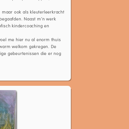
 maar ook als kleuterleerkracht
gbegaafden. Naast m’n werk
sofisch kindercoaching en
 voel me hier nu al enorm thuis
l warm welkom gekregen. De
lige gebeurtenissen die er nog