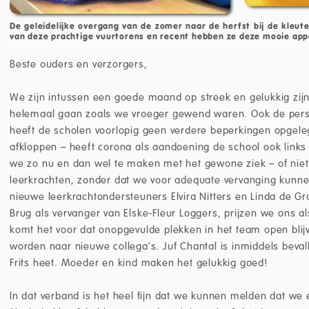
De geleidelijke overgang van de zomer naar de herfst bij de kleute
van deze prachtige vuurtorens en recent hebben ze deze mooie appe
Beste ouders en verzorgers,
We zijn intussen een goede maand op streek en gelukkig zijn 
helemaal gaan zoals we vroeger gewend waren. Ook de pers
heeft de scholen voorlopig geen verdere beperkingen opgele
afkloppen – heeft corona als aandoening de school ook links 
we zo nu en dan wel te maken met het gewone ziek – of niet 
leerkrachten, zonder dat we voor adequate vervanging kunn
nieuwe leerkrachtondersteuners Elvira Nitters en Linda de G
Brug als vervanger van Elske-Fleur Loggers, prijzen we ons al
komt het voor dat onopgevulde plekken in het team open blij
worden naar nieuwe collega’s. Juf Chantal is inmiddels beval
Frits heet. Moeder en kind maken het gelukkig goed!
In dat verband is het heel fijn dat we kunnen melden dat we