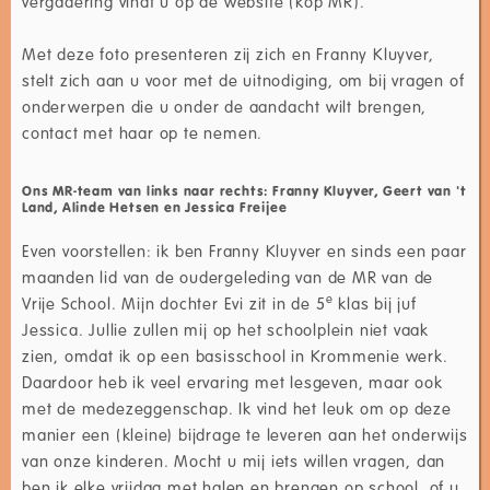
vergadering vindt u op de website (kop MR).
Met deze foto presenteren zij zich en Franny Kluyver,
stelt zich aan u voor met de uitnodiging, om bij vragen of
onderwerpen die u onder de aandacht wilt brengen,
contact met haar op te nemen.
Ons MR-team van links naar rechts: Franny Kluyver, Geert van 't
Land, Alinde Hetsen en Jessica Freijee
Even voorstellen: ik ben Franny Kluyver en sinds een paar
maanden lid van de oudergeleding van de MR van de
e
Vrije School. Mijn dochter Evi zit in de 5
klas bij juf
Jessica. Jullie zullen mij op het schoolplein niet vaak
zien, omdat ik op een basisschool in Krommenie werk.
Daardoor heb ik veel ervaring met lesgeven, maar ook
met de medezeggenschap. Ik vind het leuk om op deze
manier een (kleine) bijdrage te leveren aan het onderwijs
van onze kinderen. Mocht u mij iets willen vragen, dan
ben ik elke vrijdag met halen en brengen op school, of u