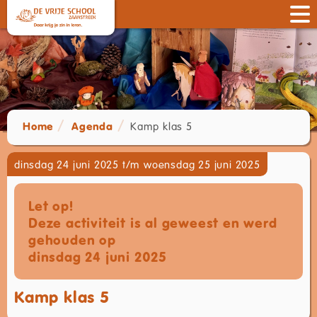
Home
Agenda
Kamp klas 5
dinsdag 24 juni 2025 t/m woensdag 25 juni 2025
Let op!
Deze activiteit is al geweest en werd
gehouden op
dinsdag 24 juni 2025
Kamp klas 5